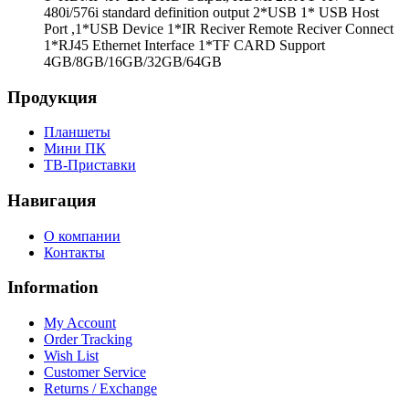
480i/576i standard definition output 2*USB 1* USB Host
Port ,1*USB Device 1*IR Reciver Remote Reciver Connect
1*RJ45 Ethernet Interface 1*TF CARD Support
4GB/8GB/16GB/32GB/64GB
Продукция
Планшеты
Мини ПК
ТВ-Приставки
Навигация
О компании
Контакты
Information
My Account
Order Tracking
Wish List
Customer Service
Returns / Exchange