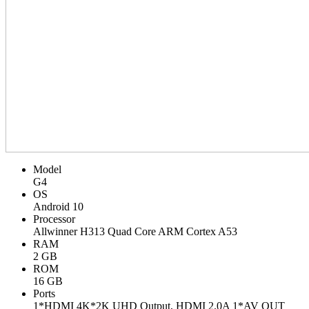
Model
G4
OS
Android 10
Processor
Allwinner H313 Quad Core ARM Cortex A53
RAM
2 GB
ROM
16 GB
Ports
1*HDMI 4K*2K UHD Output, HDMI 2.0A 1*AV OUT